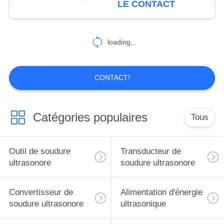
LE CONTACT
16
Becs de
loading...
pulvérisation
ultrasoniques
CONTACT!
Catégories populaires
Tous
15
Machine-outil
Outil de soudure
Transducteur de
ultrasonique
ultrasonore
soudure ultrasonore
Convertisseur de
Alimentation d'énergie
soudure ultrasonore
ultrasonique