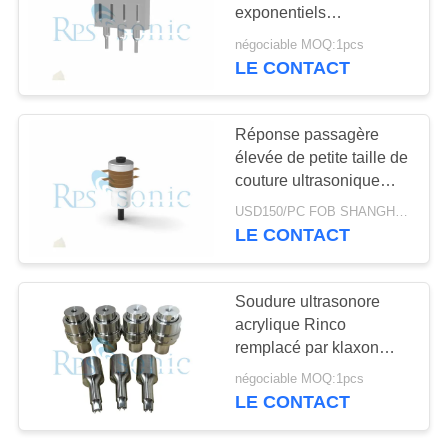
SITE
exponentiels
d'Assemblée
négociable MOQ:1pcs
soutiennent le
POLITIQUE
LE CONTACT
30
conducteur avec les
DE
klaxon de soudure
conducteurs avant
multiples
CONFIDENTIALITÉ
Réponse passagère
ultrasonore
élevée de petite taille de
couture ultrasonique
rotatoire de transducteur
USD150/PC FOB SHANGHAI MOQ:1pcs
LE CONTACT
90
Soudure ultrasonore
Dispositif
acrylique Rinco
remplacé par klaxon
ultrasonique de
d'ABS jalonnant le
négociable MOQ:1pcs
klaxon
coupe
LE CONTACT