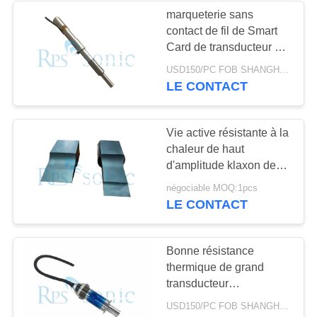
marqueterie sans
contact de fil de Smart
48
Card de transducteur de
Soudage par points
la soudure 100W
USD150/PC FOB SHANGHAI MOQ:1pcs
ultrasonore
LE CONTACT
ultrasonique
Vie active résistante à la
chaleur de haut
d'amplitude klaxon de
soudure ultrasonore
68
négociable MOQ:1pcs
longue
LE CONTACT
Processeur liquide
ultrasonique
Bonne résistance
thermique de grand
transducteur
ultrasonique industriel
USD150/PC FOB SHANGHAI MOQ:1pcs
d'amplitude