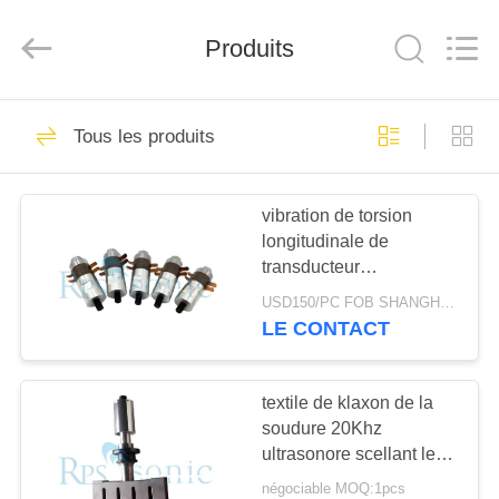
Hangzhou
Powersonic
Equipment
Produits
Co.,
Ltd..
All
Rights
Reserved.
MAISON
101
Tous les produits
Outil de soudure
PRODUITS
ultrasonore
vibration de torsion
longitudinale de
AU
transducteur
SUJET
ultrasonique de la
USD150/PC FOB SHANGHAI MOQ:1pcs
puissance 30khz de
DE
LE CONTACT
28mm
51
NOUS
Transducteur de
textile de klaxon de la
soudure 20Khz
VISITE
soudure ultrasonore
ultrasonore scellant le
D'USINE
klaxon ultrasonique de
négociable MOQ:1pcs