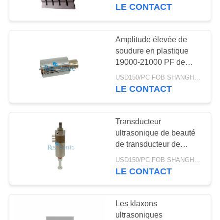
transducteur
LE CONTACT
CONTRÔLE
DE
Amplitude élevée de
17
QUALITÉ
soudure en plastique
Convertisseur de
19000-21000 PF de
convertisseur
soudure ultrasonore
USD150/PC FOB SHANGHAI MOQ:1pcs
CONTACTEZ-
ultrasonique de Branson
LE CONTACT
NOUS
Transducteur
NOUVELLES
ultrasonique de beauté
de transducteur de
40
soudure ultrasonore de
CAS
USD150/PC FOB SHANGHAI MOQ:1pcs
Alimentation
retrait de ride
LE CONTACT
d'énergie
PLAN
Les klaxons
ultrasonique
DU
ultrasoniques