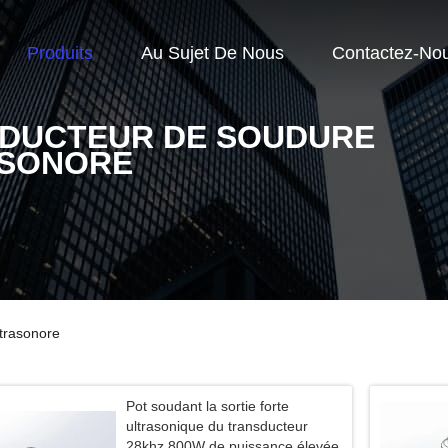
Produits
Au Sujet De Nous
Contactez-No
DUCTEUR DE SOUDURE
SONORE
trasonore
Pot soudant la sortie forte
ultrasonique du transducteur
28khz 800W de puissance élevée