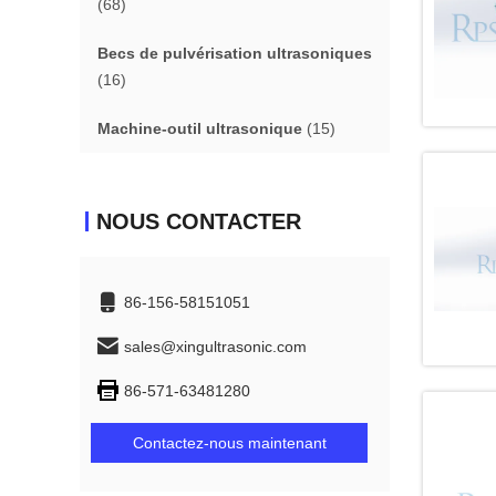
(68)
Becs de pulvérisation ultrasoniques
(16)
Machine-outil ultrasonique
(15)
NOUS CONTACTER
86-156-58151051
sales@xingultrasonic.com
86-571-63481280
Contactez-nous maintenant