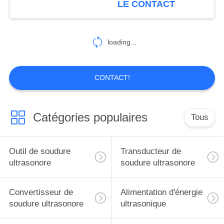
LE CONTACT
16
Becs de
loading...
pulvérisation
ultrasoniques
CONTACT!
Catégories populaires
Tous
15
Machine-outil
Outil de soudure
Transducteur de
ultrasonique
ultrasonore
soudure ultrasonore
Convertisseur de
Alimentation d'énergie
soudure ultrasonore
ultrasonique