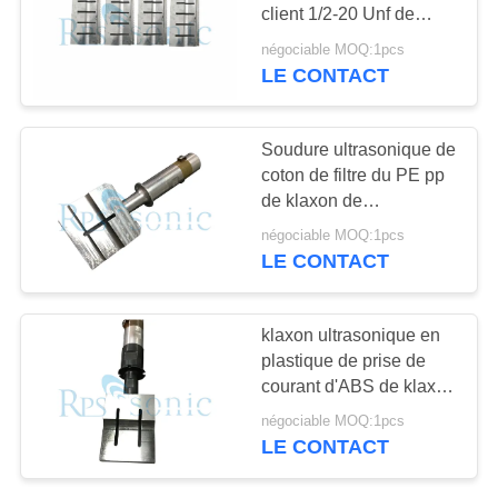
SITE
client 1/2-20 Unf de
klaxon de soudure
négociable MOQ:1pcs
ultrasonore de Geogrid
POLITIQUE
LE CONTACT
30
DE
klaxon de soudure
CONFIDENTIALITÉ
Soudure ultrasonique de
ultrasonore
coton de filtre du PE pp
de klaxon de
transducteur d'alliage
négociable MOQ:1pcs
d'aluminium
LE CONTACT
90
klaxon ultrasonique en
Dispositif
plastique de prise de
courant d'ABS de klaxon
ultrasonique de
de la soudure 1500W
négociable MOQ:1pcs
ultrasonore
coupe
LE CONTACT