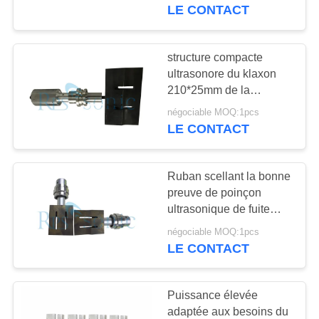
LE CONTACT
CONTRÔLE
DE
structure compacte
17
QUALITÉ
ultrasonore du klaxon
Convertisseur de
210*25mm de la
soudure 20KHZ facile à
soudure ultrasonore
négociable MOQ:1pcs
CONTACTEZ-
utiliser
LE CONTACT
NOUS
Ruban scellant la bonne
NOUVELLES
preuve de poinçon
ultrasonique de fuite
40
d'étanchéité de klaxon
CAS
négociable MOQ:1pcs
Alimentation
LE CONTACT
d'énergie
PLAN
Puissance élevée
ultrasonique
DU
adaptée aux besoins du