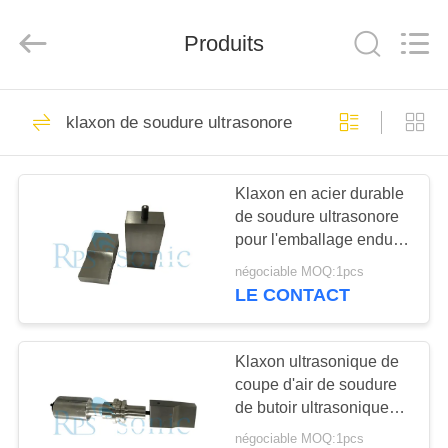
Hangzhou
Powersonic
Equipment
Produits
Co.,
Ltd..
All
Rights
Reserved.
MAISON
101
klaxon de soudure ultrasonore
Outil de soudure
PRODUITS
ultrasonore
Klaxon en acier durable
de soudure ultrasonore
AU
pour l'emballage enduit
SUJET
de boîte de papier de PE
négociable MOQ:1pcs
DE
LE CONTACT
51
NOUS
Transducteur de
Klaxon ultrasonique de
coupe d'air de soudure
VISITE
soudure ultrasonore
de butoir ultrasonique
D'USINE
titanique de klaxon
négociable MOQ:1pcs