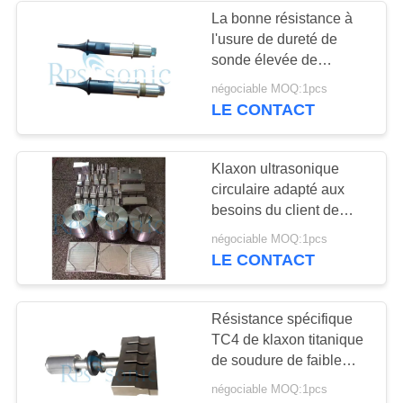
La bonne résistance à
l'usure de dureté de
48
sonde élevée de
Soudage par points
soudure ultrasonore M8
négociable MOQ:1pcs
relient la vis
LE CONTACT
ultrasonique
Klaxon ultrasonique
circulaire adapté aux
besoins du client de
coupe de rectangle de
68
négociable MOQ:1pcs
klaxon de soudure
LE CONTACT
Processeur liquide
ultrasonore
ultrasonique
Résistance spécifique
TC4 de klaxon titanique
de soudure de faible
densité haute
négociable MOQ:1pcs