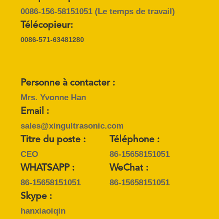
SITE
0086-156-58151051
(Le temps de travail)
Télécopieur:
POLITIQUE
0086-571-63481280
DE
CONFIDENTIALITÉ
Personne à contacter :
Mrs. Yvonne Han
Email :
sales@xingultrasonic.com
Titre du poste :
Téléphone :
CEO
86-15658151051
WHATSAPP :
WeChat :
86-15658151051
86-15658151051
Skype :
hanxiaoiqin