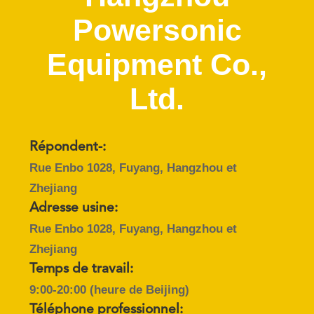
Powersonic
CONTRÔLE
DE
Equipment Co.,
QUALITÉ
Ltd.
CONTACTEZ-
NOUS
Répondent-:
Rue Enbo 1028, Fuyang, Hangzhou et
NOUVELLES
Zhejiang
Adresse usine:
CAS
Rue Enbo 1028, Fuyang, Hangzhou et
Zhejiang
Temps de travail:
PLAN
9:00-20:00 (heure de Beijing)
DU
Téléphone professionnel: