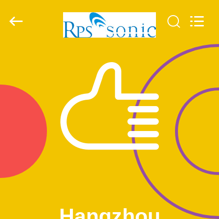
Hangzhou
Powersonic
Equipment
Co.,
Ltd..
All
Rights
Reserved.
MAISON
PRODUITS
AU
SUJET
DE
NOUS
VISITE
D'USINE
Hangzhou