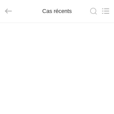
Hangzhou
Powersonic
Equipment
Cas récents
Co.,
Ltd..
All
Rights
Reserved.
MAISON
PRODUITS
AU
SUJET
DE
NOUS
VISITE
D'USINE