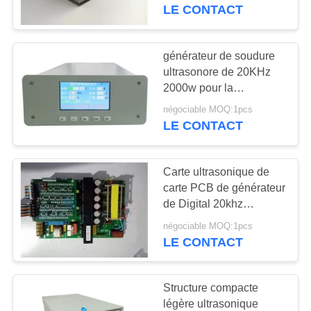
liquide
LE CONTACT
CONTRÔLE
DE
générateur de soudure
17
QUALITÉ
ultrasonore de 20KHz
Convertisseur de
2000w pour la
trancheuse de masque
soudure ultrasonore
négociable MOQ:1pcs
CONTACTEZ-
LE CONTACT
NOUS
Carte ultrasonique de
NOUVELLES
carte PCB de générateur
de Digital 20khz
40
portative
CAS
négociable MOQ:1pcs
Alimentation
LE CONTACT
d'énergie
PLAN
Structure compacte
ultrasonique
DU
légère ultrasonique