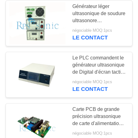
Générateur léger
ultrasonique de soudure
48
ultrasonore
Soudage par points
d'alimentation d'énergie
négociable MOQ:1pcs
de structure compacte
LE CONTACT
ultrasonique
Le PLC commandent le
générateur ultrasonique
de Digital d'écran tactile
de générateur de
68
négociable MOQ:1pcs
soudure ultrasonore
LE CONTACT
Processeur liquide
ultrasonique
Carte PCB de grande
précision ultrasonique
de carte d'alimentation
d'énergie de bouton
négociable MOQ:1pcs
rotatoire