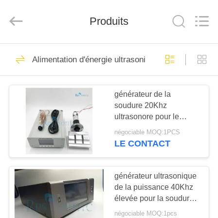
Hangzhou
Powersonic
Equipment
Produits
Co.,
Ltd..
All
Rights
Reserved.
MAISON
101
Alimentation d'énergie ultrasonique
Outil de soudure
PRODUITS
ultrasonore
générateur de la
soudure 20Khz
AU
ultrasonore pour le
SUJET
masque ultrasonique de
négociable MOQ:1PCS
trancheuse de masque
DE
LE CONTACT
faisant la machine
51
NOUS
Transducteur de
générateur ultrasonique
de la puissance 40Khz
VISITE
soudure ultrasonore
élevée pour la soudure
D'USINE
coupant le processeur
négociable MOQ:1pcs