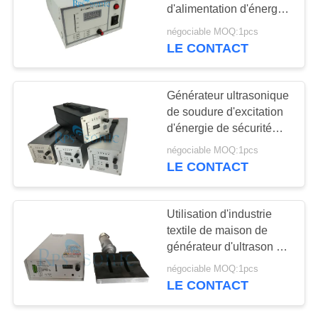
SITE
d'alimentation d'énergie
de soudure automatique
négociable MOQ:1pcs
POLITIQUE
LE CONTACT
30
DE
klaxon de soudure
CONFIDENTIALITÉ
Générateur ultrasonique
ultrasonore
de soudure d'excitation
d'énergie de sécurité
ultrasonique distincte
négociable MOQ:1pcs
d'alimentation
LE CONTACT
90
Utilisation d'industrie
Dispositif
textile de maison de
générateur d'ultrason de
ultrasonique de
rendement élevé
négociable MOQ:1pcs
coupe
LE CONTACT