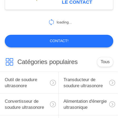
LE CONTACT
16
Becs de
loading...
pulvérisation
ultrasoniques
CONTACT!
Catégories populaires
Tous
15
Machine-outil
Outil de soudure
Transducteur de
ultrasonique
ultrasonore
soudure ultrasonore
Convertisseur de
Alimentation d'énergie
soudure ultrasonore
ultrasonique