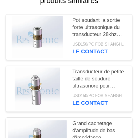
produits similaires
SITE
Pot soudant la sortie
POLITIQUE
forte ultrasonique du
DE
transducteur 28khz
CONFIDENTIALITÉ
800W de puissance
USD150/PC FOB SHANGHAI MOQ:1pcs
élevée
LE CONTACT
Transducteur de petite
taille de soudure
ultrasonore pour
l'équilibre d'intérieur
USD150/PC FOB SHANGHAI MOQ:1pcs
d'automobile
LE CONTACT
Grand cachetage
d'amplitude de bas
d'impédance