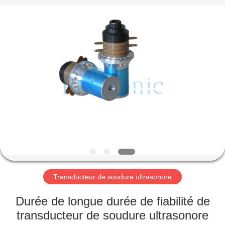
Hangzhou
Powersonic
Equipment
Co.,
Ltd..
All
Rights
Reserved.
MAISON
PRODUITS
AU
SUJET
DE
NOUS
Transducteur de soudure ultrasonore
VISITE
Durée de longue durée de fiabilité de
D'USINE
transducteur de soudure ultrasonore