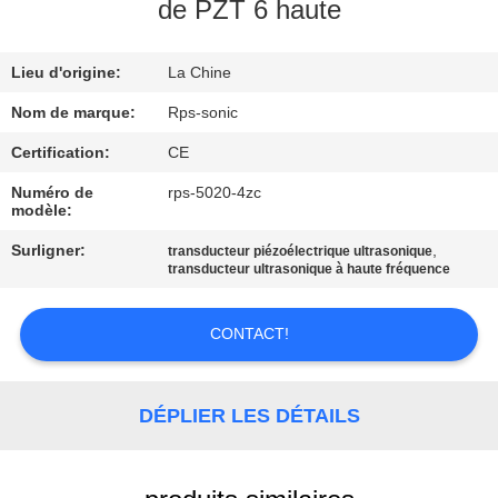
de PZT 6 haute
CONTRÔLE
Lieu d'origine:
La Chine
DE
QUALITÉ
Nom de marque:
Rps-sonic
Certification:
CE
CONTACTEZ-
Numéro de
rps-5020-4zc
modèle:
NOUS
Surligner:
,
transducteur piézoélectrique ultrasonique
transducteur ultrasonique à haute fréquence
NOUVELLES
CONTACT!
CAS
DÉPLIER LES DÉTAILS
PLAN
DU