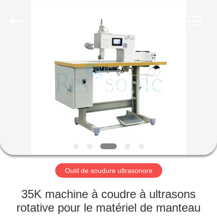
Hangzhou
Powersonic
Equipment
Co.,
Ltd..
All
Rights
Reserved.
MAISON
PRODUITS
AU
SUJET
DE
NOUS
Outil de soudure ultrasonore
VISITE
35K machine à coudre à ultrasons
D'USINE
rotative pour le matériel de manteau