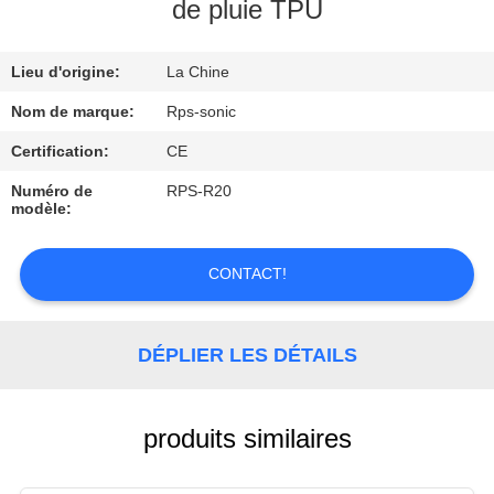
de pluie TPU
CONTRÔLE
Lieu d'origine:
La Chine
DE
QUALITÉ
Nom de marque:
Rps-sonic
Certification:
CE
CONTACTEZ-
Numéro de
RPS-R20
modèle:
NOUS
CONTACT!
NOUVELLES
DÉPLIER LES DÉTAILS
CAS
PLAN
produits similaires
DU