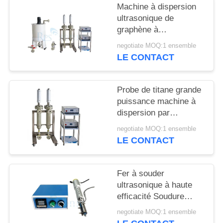
SITE
Machine à dispersion
ultrasonique de
graphène à
POLITIQUE
fonctionnement continu
negotiate MOQ:1 ensemble
DE
LE CONTACT
CONFIDENTIALITÉ
Probe de titane grande
puissance machine à
dispersion par
ultrasons de noir de
negotiate MOQ:1 ensemble
carbone machine
LE CONTACT
homogénéisatrice par
ultrasons
Fer à souder
ultrasonique à haute
efficacité Soudure
ultrasonique du verre
negotiate MOQ:1 ensemble
pour l'industrie de la