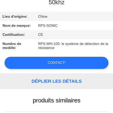
50khz
CONTRÔLE
Lieu d'origine:
Chine
DE
QUALITÉ
Nom de marque:
RPS-SONIC
Certification:
CE
CONTACTEZ-
Numéro de
RPS-WH-100: le système de détection de la
modèle:
résistance
NOUS
CONTACT!
NOUVELLES
DÉPLIER LES DÉTAILS
CAS
PLAN
produits similaires
DU