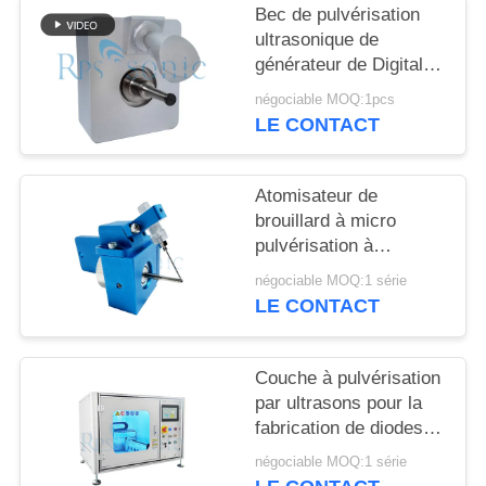
SITE
Bec de pulvérisation
ultrasonique de
générateur de Digital
POLITIQUE
au loin de type
négociable MOQ:1pcs
DE
pulvérisateur pour la
LE CONTACT
pulvérisation de flux
CONFIDENTIALITÉ
Atomisateur de
brouillard à micro
pulvérisation à
ultrasons personnalisé
négociable MOQ:1 série
à 100 kHz
LE CONTACT
Couche à pulvérisation
par ultrasons pour la
fabrication de diodes
polymères organiques
négociable MOQ:1 série
électroluminescentes