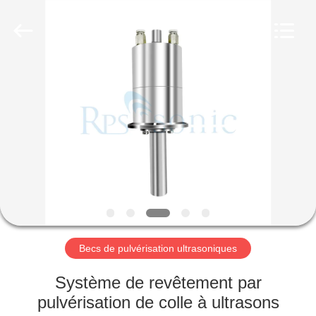
Hangzhou
Powersonic
Equipment
Co.,
Ltd..
All
Rights
Reserved.
MAISON
PRODUITS
AU
SUJET
DE
NOUS
Becs de pulvérisation ultrasoniques
VISITE
Système de revêtement par
D'USINE
pulvérisation de colle à ultrasons