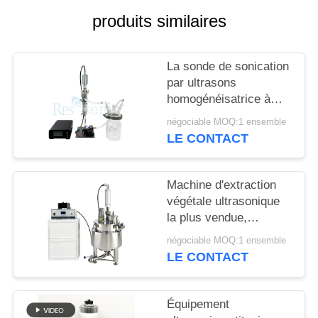
SITE
produits similaires
POLITIQUE
La sonde de sonication
DE
par ultrasons
CONFIDENTIALITÉ
homogénéisatrice à
échelle de laboratoire
négociable MOQ:1 ensemble
LE CONTACT
Machine d'extraction
végétale ultrasonique
la plus vendue,
meilleure qualité, avec
négociable MOQ:1 ensemble
réservoir de mélange
LE CONTACT
agité
Équipement