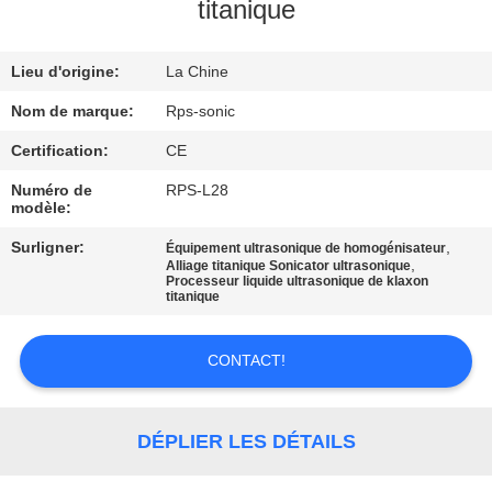
titanique
CONTRÔLE
Lieu d'origine:
La Chine
DE
QUALITÉ
Nom de marque:
Rps-sonic
Certification:
CE
CONTACTEZ-
Numéro de
RPS-L28
modèle:
NOUS
Surligner:
,
Équipement ultrasonique de homogénisateur
,
Alliage titanique Sonicator ultrasonique
Processeur liquide ultrasonique de klaxon
NOUVELLES
titanique
CAS
CONTACT!
PLAN
DÉPLIER LES DÉTAILS
DU