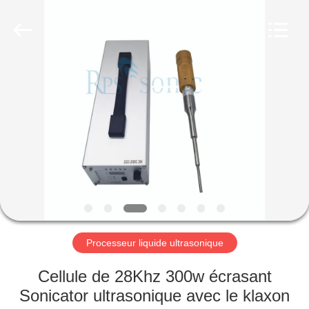
Hangzhou
Powersonic
Equipment
Co.,
Ltd..
All
Rights
Reserved.
MAISON
PRODUITS
AU
SUJET
DE
NOUS
Processeur liquide ultrasonique
VISITE
Cellule de 28Khz 300w écrasant
D'USINE
Sonicator ultrasonique avec le klaxon