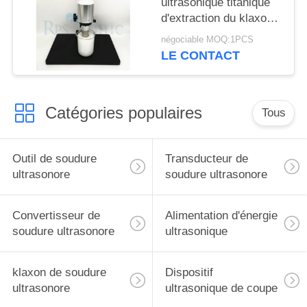
ultrasonique titanique
d'extraction du klaxon
1000w pour la
négociable MOQ:1PCS
médecine chinoise
LE CONTACT
Catégories populaires
Tous
Outil de soudure
Transducteur de
ultrasonore
soudure ultrasonore
Convertisseur de
Alimentation d'énergie
soudure ultrasonore
ultrasonique
klaxon de soudure
Dispositif
ultrasonore
ultrasonique de coupe