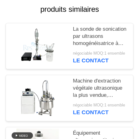
SITE
produits similaires
POLITIQUE
La sonde de sonication
DE
par ultrasons
CONFIDENTIALITÉ
homogénéisatrice à
échelle de laboratoire
négociable MOQ:1 ensemble
LE CONTACT
Machine d'extraction
végétale ultrasonique
la plus vendue,
meilleure qualité, avec
négociable MOQ:1 ensemble
réservoir de mélange
LE CONTACT
agité
Équipement