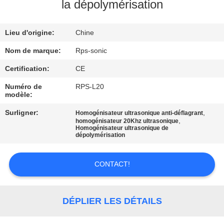
la dépolymérisation
CONTRÔLE
Lieu d'origine:
Chine
DE
QUALITÉ
Nom de marque:
Rps-sonic
Certification:
CE
CONTACTEZ-
Numéro de
RPS-L20
modèle:
NOUS
Surligner:
,
Homogénisateur ultrasonique anti-déflagrant
,
homogénisateur 20Khz ultrasonique
Homogénisateur ultrasonique de
NOUVELLES
dépolymérisation
CAS
CONTACT!
PLAN
DÉPLIER LES DÉTAILS
DU