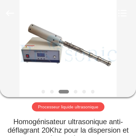
Hangzhou
Powersonic
Equipment
Co.,
Ltd..
All
Rights
Reserved.
MAISON
PRODUITS
AU
SUJET
DE
NOUS
Processeur liquide ultrasonique
VISITE
Homogénisateur ultrasonique anti-
D'USINE
déflagrant 20Khz pour la dispersion et