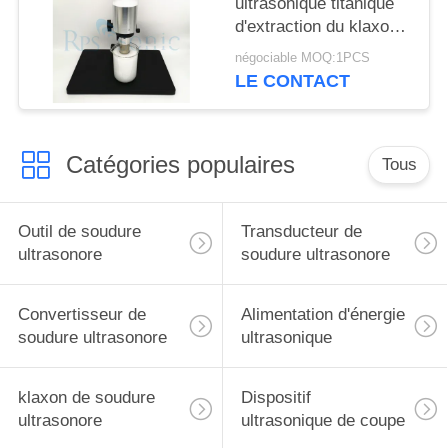
ultrasonique titanique
d'extraction du klaxon
1000w pour la
négociable MOQ:1PCS
médecine chinoise
LE CONTACT
Catégories populaires
Tous
Outil de soudure
Transducteur de
ultrasonore
soudure ultrasonore
Convertisseur de
Alimentation d'énergie
soudure ultrasonore
ultrasonique
klaxon de soudure
Dispositif
ultrasonore
ultrasonique de coupe