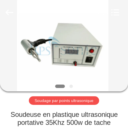
Hangzhou
Powersonic
Equipment
Co.,
Ltd..
All
Rights
Reserved.
MAISON
PRODUITS
AU
SUJET
DE
NOUS
Soudage par points ultrasonique
VISITE
Soudeuse en plastique ultrasonique
D'USINE
portative 35Khz 500w de tache