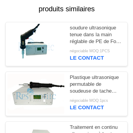
SITE
produits similaires
POLITIQUE
soudure ultrasonique
DE
tenue dans la main
CONFIDENTIALITÉ
réglable de PE de For
pp de soudeuse de
négociable MOQ:1PCS
600w 35Khz
LE CONTACT
Plastique ultrasonique
permutable de
soudeuse de tache
rivetant la soudeuse
négociable MOQ:1pcs
ultrasonique de main
LE CONTACT
Traitement en continu