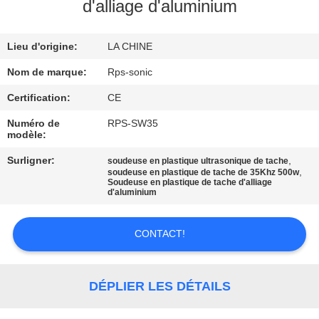
d'alliage d'aluminium
CONTRÔLE
Lieu d'origine:
LA CHINE
DE
QUALITÉ
Nom de marque:
Rps-sonic
Certification:
CE
CONTACTEZ-
Numéro de
RPS-SW35
modèle:
NOUS
Surligner:
,
soudeuse en plastique ultrasonique de tache
,
soudeuse en plastique de tache de 35Khz 500w
Soudeuse en plastique de tache d'alliage
NOUVELLES
d'aluminium
CAS
CONTACT!
PLAN
DÉPLIER LES DÉTAILS
DU