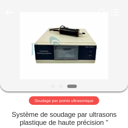
Hangzhou
Powersonic
Equipment
Co.,
Ltd..
All
Rights
Reserved.
MAISON
PRODUITS
AU
SUJET
DE
NOUS
Soudage par points ultrasonique
VISITE
Système de soudage par ultrasons
D'USINE
plastique de haute précision "