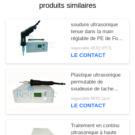
SITE
produits similaires
POLITIQUE
soudure ultrasonique
DE
tenue dans la main
réglable de PE de For
CONFIDENTIALITÉ
pp de soudeuse de
négociable MOQ:1PCS
600w 35Khz
LE CONTACT
Plastique ultrasonique
permutable de
soudeuse de tache
rivetant la soudeuse
négociable MOQ:1pcs
ultrasonique de main
LE CONTACT
Traitement en continu
ultrasonique à haute