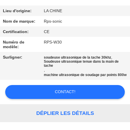
CONTRÔLE
Lieu d'origine:
LA CHINE
DE
Nom de marque:
Rps-sonic
QUALITÉ
Certification:
CE
Numéro de
RPS-W30
modèle:
CONTACTEZ-
NOUS
Surligner:
,
soudeuse ultrasonique de la tache 30khz
Soudeuse ultrasonique tenue dans la main de
tache
,
NOUVELLES
machine ultrasonique de soudage par points 800w
CONTACT!
CAS
PLAN
DÉPLIER LES DÉTAILS
DU