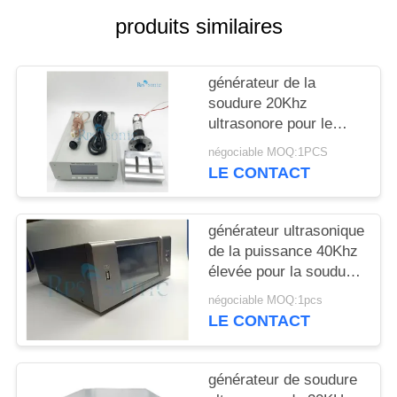
SITE
produits similaires
POLITIQUE
générateur de la
DE
soudure 20Khz
CONFIDENTIALITÉ
ultrasonore pour le
masque ultrasonique
négociable MOQ:1PCS
de trancheuse de
LE CONTACT
masque faisant la
machine
générateur ultrasonique
de la puissance 40Khz
élevée pour la soudure
coupant le processeur
négociable MOQ:1pcs
liquide
LE CONTACT
générateur de soudure