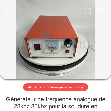
Hangzhou
Powersonic
Equipment
Co.,
Ltd..
All
Rights
Reserved.
MAISON
PRODUITS
AU
SUJET
DE
NOUS
Alimentation d'énergie ultrasonique
VISITE
Générateur de fréquence analogue de
D'USINE
28khz 35khz pour la soudure en