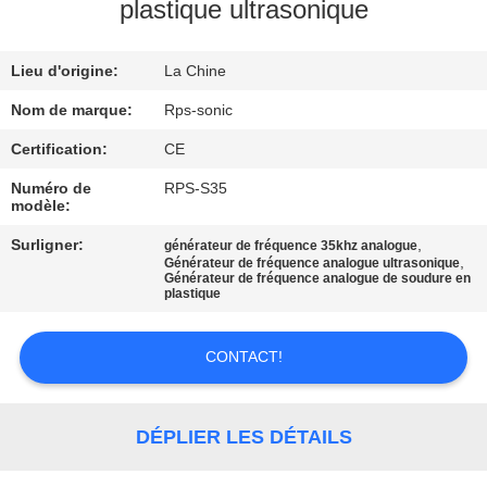
plastique ultrasonique
CONTRÔLE
Lieu d'origine:
La Chine
DE
QUALITÉ
Nom de marque:
Rps-sonic
Certification:
CE
CONTACTEZ-
Numéro de
RPS-S35
modèle:
NOUS
Surligner:
,
générateur de fréquence 35khz analogue
,
Générateur de fréquence analogue ultrasonique
Générateur de fréquence analogue de soudure en
NOUVELLES
plastique
CAS
CONTACT!
PLAN
DÉPLIER LES DÉTAILS
DU