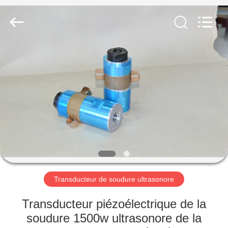
Hangzhou
Powersonic
Equipment
Co.,
Ltd..
All
Rights
Reserved.
MAISON
PRODUITS
AU
SUJET
DE
NOUS
Transducteur de soudure ultrasonore
VISITE
Transducteur piézoélectrique de la
D'USINE
soudure 1500w ultrasonore de la