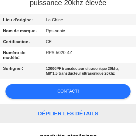
puissance 20khz élevée
CONTRÔLE
Lieu d'origine:
La Chine
DE
QUALITÉ
Nom de marque:
Rps-sonic
Certification:
CE
CONTACTEZ-
Numéro de
RPS-5020-4Z
modèle:
NOUS
Surligner:
,
12000PF transducteur ultrasonique 20khz
M8*1.5 transducteur ultrasonique 20khz
NOUVELLES
CONTACT!
CAS
DÉPLIER LES DÉTAILS
PLAN
DU