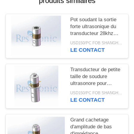
produits similaires
SITE
Pot soudant la sortie
POLITIQUE
forte ultrasonique du
DE
transducteur 28khz
CONFIDENTIALITÉ
800W de puissance
USD150/PC FOB SHANGHAI MOQ:1pcs
élevée
LE CONTACT
Transducteur de petite
taille de soudure
ultrasonore pour
l'équilibre d'intérieur
USD150/PC FOB SHANGHAI MOQ:1pcs
d'automobile
LE CONTACT
Grand cachetage
d'amplitude de bas
d'impédance