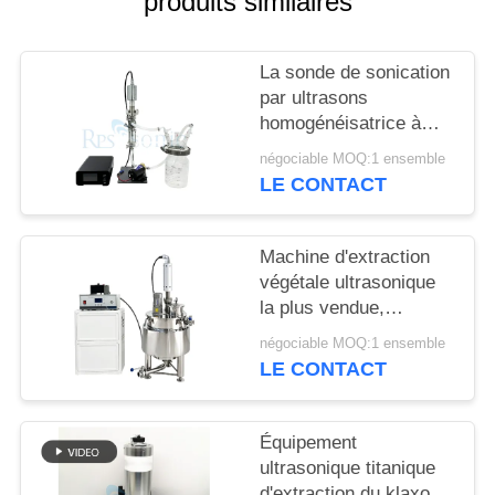
produits similaires
SITE
La sonde de sonication
POLITIQUE
par ultrasons
DE
homogénéisatrice à
CONFIDENTIALITÉ
échelle de laboratoire
négociable MOQ:1 ensemble
LE CONTACT
Machine d'extraction
végétale ultrasonique
la plus vendue,
meilleure qualité, avec
négociable MOQ:1 ensemble
réservoir de mélange
LE CONTACT
agité
Équipement
ultrasonique titanique
d'extraction du klaxon