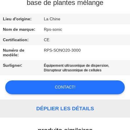
base de plantes mélange
CONTRÔLE
Lieu d'origine:
La Chine
DE
QUALITÉ
Nom de marque:
Rps-sonic
Certification:
CE
CONTACTEZ-
Numéro de
RPS-SONO20-3000
modèle:
NOUS
Surligner:
,
Équipement ultrasonique de dispersion
Disrupteur ultrasonique de cellules
NOUVELLES
CONTACT!
CAS
DÉPLIER LES DÉTAILS
PLAN
DU