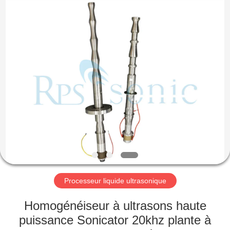
Hangzhou
Powersonic
Equipment
Co.,
Ltd..
All
Rights
Reserved.
MAISON
PRODUITS
AU
SUJET
DE
NOUS
Processeur liquide ultrasonique
VISITE
Homogénéiseur à ultrasons haute
D'USINE
puissance Sonicator 20khz plante à