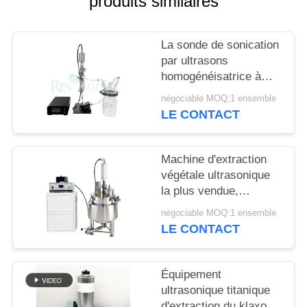
produits similaires
SITE
La sonde de sonication
POLITIQUE
par ultrasons
DE
homogénéisatrice à
CONFIDENTIALITÉ
échelle de laboratoire
négociable MOQ:1 ensemble
LE CONTACT
Machine d'extraction
végétale ultrasonique
la plus vendue,
meilleure qualité, avec
négociable MOQ:1 ensemble
réservoir de mélange
LE CONTACT
agité
Équipement
ultrasonique titanique
d'extraction du klaxon