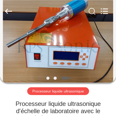
Hangzhou
Powersonic
Equipment
Co.,
Ltd..
All
Rights
Reserved.
MAISON
PRODUITS
AU
SUJET
DE
NOUS
Processeur liquide ultrasonique
VISITE
Processeur liquide ultrasonique
D'USINE
d'échelle de laboratoire avec le