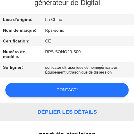
générateur de Digital
CONTRÔLE
Lieu d'origine:
La Chine
DE
QUALITÉ
Nom de marque:
Rps-sonic
Certification:
CE
CONTACTEZ-
Numéro de
RPS-SONO20-500
modèle:
NOUS
Surligner:
,
sonicator ultrasonique de homogénisateur
Équipement ultrasonique de dispersion
NOUVELLES
CONTACT!
CAS
DÉPLIER LES DÉTAILS
PLAN
DU