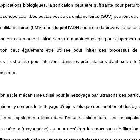
pplications biologiques, la sonication peut être suffisante pour pertu
la sonoporation.Les petites vésicules unilamellaires (SUV) peuvent êtr
multilamellaires (LMV).dans lequel l'ADN soumis à de brèves périodes d
ion est couramment utilisée dans la nanotechnologie pour disperser un
tion peut également être utilisée pour initier des processus de cri
s.Il est utilisé pour intervenir dans les précipitations d'anti-solvants (
cristaux.
ion est le mécanisme utilisé pour le nettoyage par ultrasons des partic
ations, y compris le nettoyage d'objets tels que des lunettes et des bijo
ion est également utilisée dans l'industrie alimentaire. Les principal
ts coûteux (mayonnaise) ou pour accélérer les processus de filtration 