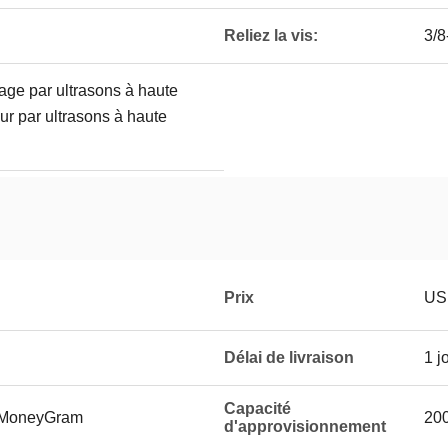
Reliez la vis:
3/8
ge par ultrasons à haute
r par ultrasons à haute
Prix
US
Délai de livraison
1 j
Capacité
, MoneyGram
20
d'approvisionnement