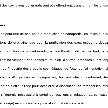
t des cavitations qui grandissent et s'effondrent, transformant les on
ons
ion peut être utilisée pour la production de nanoparticules, telles qu
ons de cire, ainsi que pour la purification des eaux usées, le dégaz
 production de biocarburants, la désulfuration du pétrole brut, la r
l'amincissement des adhésifs et bien d'autres procédés.Il est app
de l'industrie des produits cosmétiques, de l'eau, de l'alimentation, d
e la métallurgie, des nanocomposites, des pesticides, du carburant, de
ion peut être utilisée pour accélérer la dissolution, en rompant les inte
ir l'énergie nécessaire à certaines réactions chimiques.. La sonicatio
dégazage) en sonicant le liquide alors qu'il est sous vide.