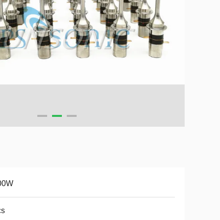
00W
cs