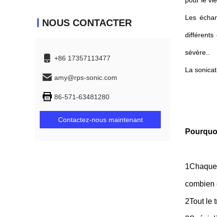
pour le vie
Les échan
NOUS CONTACTER
différents
sévère..
+86 17357113477
La sonicat
amy@rps-sonic.com
86-571-63481280
Contactez-nous maintenant
Pourqu
1Chaque t
combien 
2Tout le 