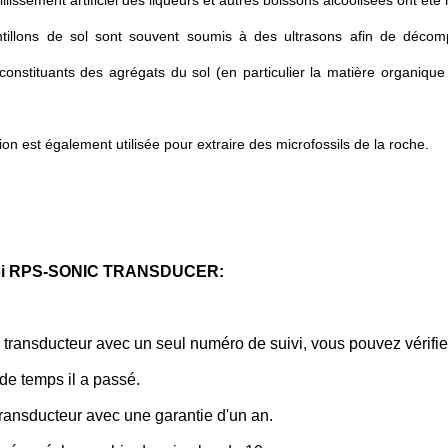
illissement artificiel des liqueurs et autres boissons alcoolisées ont été 
tillons de sol sont souvent soumis à des ultrasons afin de décomp
 constituants des agrégats du sol (en particulier la matière organiqu
ion est également utilisée pour extraire des microfossils de la roche.
oi RPS-SONIC TRANSDUCER:
ransducteur avec un seul numéro de suivi, vous pouvez vérifie
de temps il a passé.
transducteur avec une garantie d'un an.