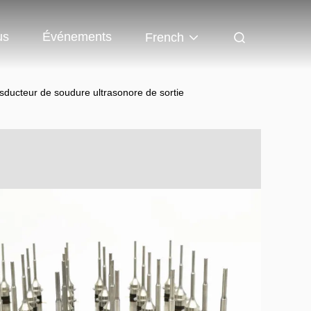
us
Événements
French
sducteur de soudure ultrasonore de sortie