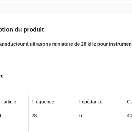
ption du produit
ansducteur à ultrasons miniature de 28 kHz pour instrument
re
'article
Fréquence
Impédance
Ca
d
28
6
4