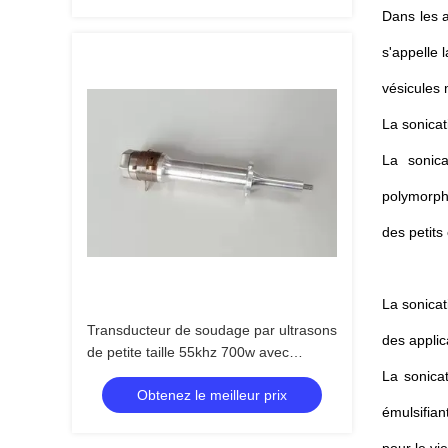
Dans les a
s'appelle 
vésicules 
La sonicat
La sonica
polymorphe
des petits 
La sonicat
Transducteur de soudage par ultrasons
des applic
de petite taille 55khz 700w avec
céramique jaune
La sonicat
Obtenez le meilleur prix
émulsifian