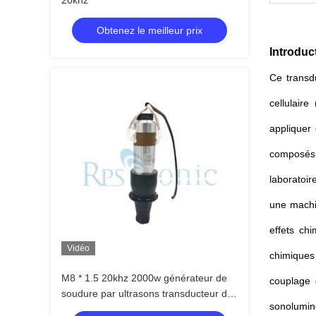
20khz
Obtenez le meilleur prix
Introduc
Ce transd
cellulair
appliquer 
composés à
laboratoir
une machin
effets ch
Vidéo
chimiques
M8 * 1.5 20khz 2000w générateur de
couplage 
soudure par ultrasons transducteur de
sonolumin
titane avec booster