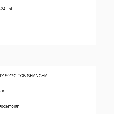
-24 unf
D150/PC FOB SHANGHAI
our
0pcs/month