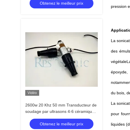
Obtenez le meilleur prix
pression e
Applicati
La sonicat
des émulsi
végétaleLa
époxyde, 
notamment 
du bois, d
Vidéo
La sonicat
2600w 20 Khz 50 mm Transducteur de
soudage par ultrasons 4-6 céramiques
pour fourn
pour l'étanchéité plastique
Obtenez le meilleur prix
liquides (