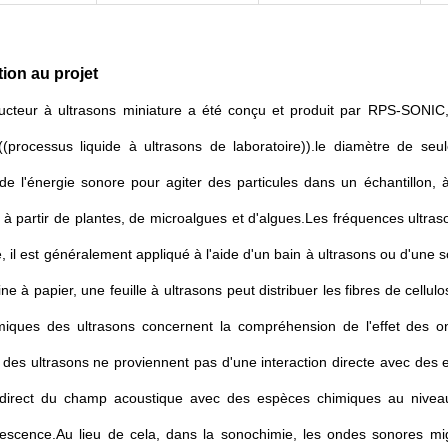
tion au projet
ucteur à ultrasons miniature a été conçu et produit par RPS-SONIC,
e ((processus liquide à ultrasons de laboratoire)).le diamètre de se
de l'énergie sonore pour agiter des particules dans un échantillon, à 
 partir de plantes, de microalgues et d'algues.Les fréquences ultras
e, il est généralement appliqué à l'aide d'un bain à ultrasons ou d'
e à papier, une feuille à ultrasons peut distribuer les fibres de cellu
imiques des ultrasons concernent la compréhension de l'effet des 
 des ultrasons ne proviennent pas d'une interaction directe avec des
direct du champ acoustique avec des espèces chimiques au niveau
escence.Au lieu de cela, dans la sonochimie, les ondes sonores migr