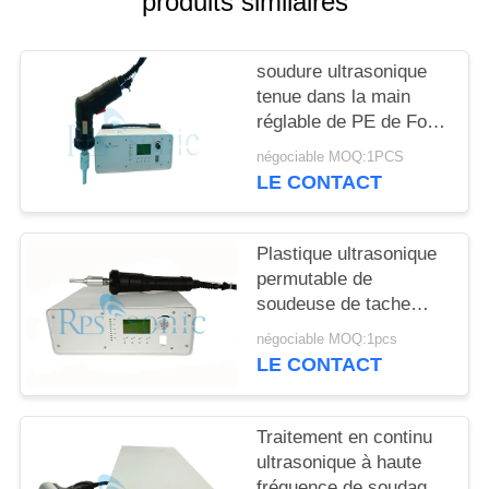
produits similaires
SITE
soudure ultrasonique
POLITIQUE
tenue dans la main
DE
réglable de PE de For
CONFIDENTIALITÉ
pp de soudeuse de
négociable MOQ:1PCS
600w 35Khz
LE CONTACT
Plastique ultrasonique
permutable de
soudeuse de tache
rivetant la soudeuse
négociable MOQ:1pcs
ultrasonique de main
LE CONTACT
Traitement en continu
ultrasonique à haute
fréquence de soudage