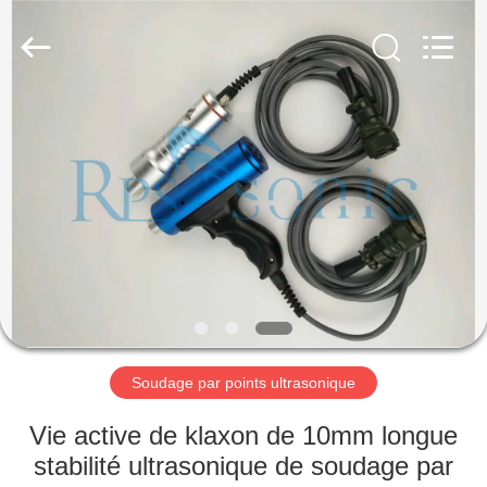
Hangzhou
Powersonic
Equipment
Co.,
Ltd..
All
Rights
Reserved.
MAISON
PRODUITS
AU
SUJET
DE
NOUS
Soudage par points ultrasonique
VISITE
Vie active de klaxon de 10mm longue
D'USINE
stabilité ultrasonique de soudage par