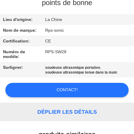
points de bonne
CONTRÔLE
Lieu d'origine:
La Chine
DE
QUALITÉ
Nom de marque:
Rps-sonic
Certification:
CE
CONTACTEZ-
Numéro de
RPS-SW28
modèle:
NOUS
Surligner:
,
soudeuse ultrasonique portative
soudeuse ultrasonique tenue dans la main
NOUVELLES
CONTACT!
CAS
DÉPLIER LES DÉTAILS
PLAN
DU