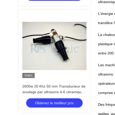
ultrasoniq
L'énergie 
transfère l
La chaleur
plastique 
entre 200 
Les machin
ultrasons:
Vidéo
opérateur
2600w 20 Khz 50 mm Transducteur de
soudage par ultrasons 4-6 céramiques
comprise e
pour l'étanchéité plastique
Obtenez le meilleur prix
Des fréque
petites, qu