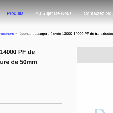
Produits
Au Sujet De Nous
Contactez-No
trasonore
>
réponse passagère élevée 13000-14000 PF de transducteu
-14000 PF de
ature de 50mm