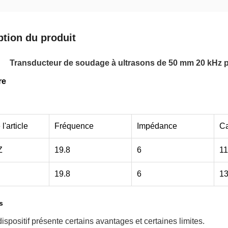
ption du produit
Transducteur de soudage à ultrasons de 50 mm 20 kHz p
re
'article
Fréquence
Impédance
Ca
Z
19.8
6
11
19.8
6
13
s
spositif présente certains avantages et certaines limites.