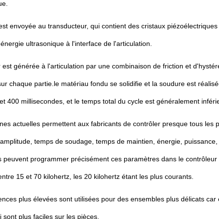
ue.
est envoyée au transducteur, qui contient des cristaux piézoélectriques q
'énergie ultrasonique à l'interface de l'articulation.
 est générée à l'articulation par une combinaison de friction et d'hystéré
sur chaque partie.le matériau fondu se solidifie et la soudure est réa
et 400 millisecondes, et le temps total du cycle est généralement infér
es actuelles permettent aux fabricants de contrôler presque tous les
 amplitude, temps de soudage, temps de maintien, énergie, puissance, 
s peuvent programmer précisément ces paramètres dans le contrôleur 
ntre 15 et 70 kilohertz, les 20 kilohertz étant les plus courants.
nces plus élevées sont utilisées pour des ensembles plus délicats car 
i sont plus faciles sur les pièces.