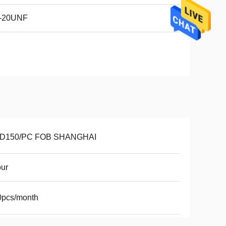
2-20UNF
D150/PC FOB SHANGHAI
our
0pcs/month