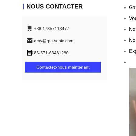
NOUS CONTACTER
Gar
Vou
+86 17357113477
Nou
Nou
amy@rps-sonic.com
Ex
86-571-63481280
Contactez-nous maintenant