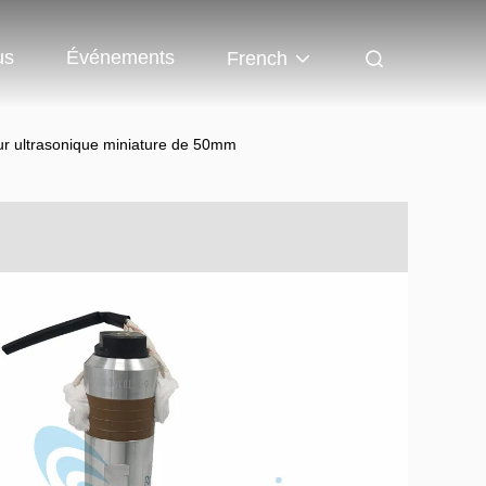
us
Événements
French
r ultrasonique miniature de 50mm