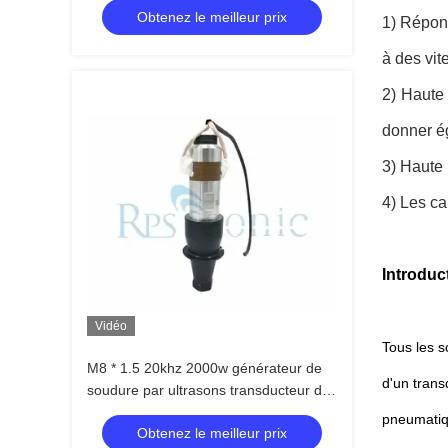
Obtenez le meilleur prix
1) Répons
à des vit
2) Haute
donner ég
3) Haute 
4) Les ca
Introduc
Vidéo
Tous les s
M8 * 1.5 20khz 2000w générateur de
d'un trans
soudure par ultrasons transducteur de
titane avec booster
pneumatiqu
Obtenez le meilleur prix