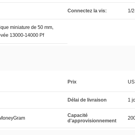
Connectez la vis:
1/
ique miniature de 50 mm,
levée 13000-14000 Pf
Prix
US
Délai de livraison
1 j
Capacité
, MoneyGram
20
d'approvisionnement