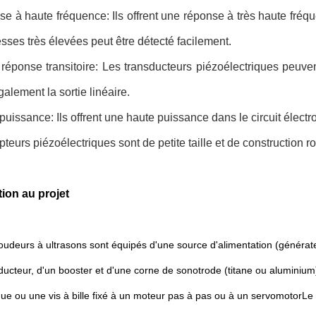
e à haute fréquence: Ils offrent une réponse à très haute fréq
esses très élevées peut être détecté facilement.
 réponse transitoire: Les transducteurs piézoélectriques peuv
alement la sortie linéaire.
puissance: Ils offrent une haute puissance dans le circuit électr
pteurs piézoélectriques sont de petite taille et de construction r
tion au projet
oudeurs à ultrasons sont équipés d'une source d'alimentation (générateu
ducteur, d'un booster et d'une corne de sonotrode (titane ou aluminium)
e ou une vis à bille fixé à un moteur pas à pas ou à un servomotorLe tr