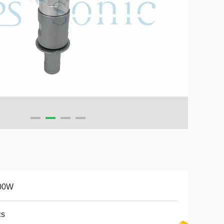
00W
cs