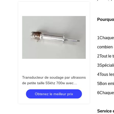
Pourqu
1Chaque t
combien 
2Tout le 
3Spécial
4Tous les
Transducteur de soudage par ultrasons
de petite taille 55khz 700w avec
5Bon emb
céramique jaune
6Chaque c
Obtenez le meilleur prix
Service 