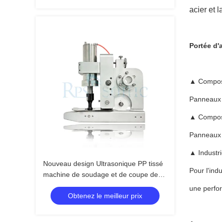
acier et 
Portée d'
▲ Composan
Panneaux 
▲ Composa
Panneaux i
▲ Industri
Nouveau design Ultrasonique PP tissé
Pour l'ind
machine de soudage et de coupe de
sac jumbo avec une corne de 20 mm
une perfo
Obtenez le meilleur prix