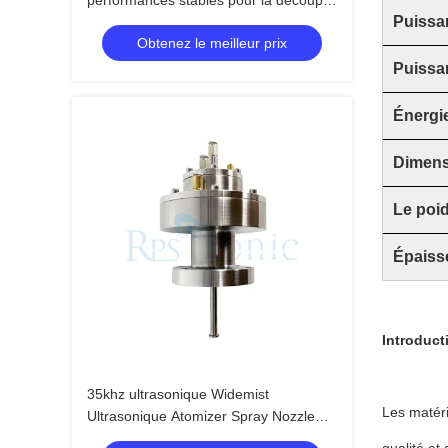
performances stables pour la découpe
Puissa
de gâteaux, doté d'une lame large et
Obtenez le meilleur prix
d'une utilisation facile pour la
boulangerie et la restauration
Puissa
Énergie
Dimens
Le poi
Épaisse
Introduct
35khz ultrasonique Widemist
Les matéri
Ultrasonique Atomizer Spray Nozzle
pour la fabrication de piles à