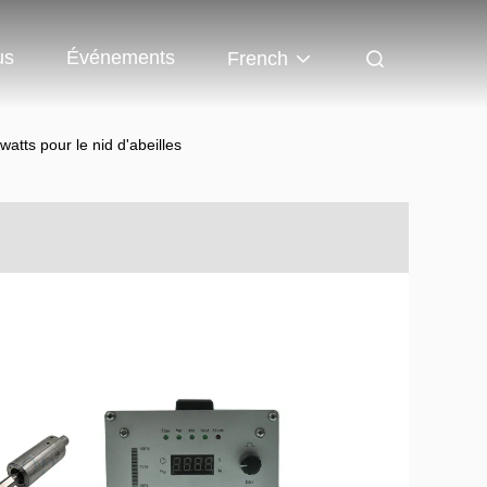
us
Événements
French
atts pour le nid d'abeilles