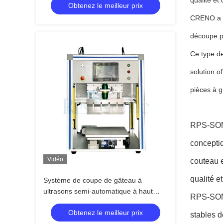
qualité et 
Obtenez le meilleur prix
combustible
CRENO a dé
découpe pa
Ce type de
solution of
pièces à g
RPS-SONI
conceptio
Vidéo
couteau e
qualité e
Système de coupe de gâteau à
ultrasons semi-automatique à haut
RPS-SONI
rendement couteau à ultrasons pour
Obtenez le meilleur prix
machine à pâtisserie
stables d