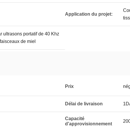
Cou
Application du projet:
tis
r ultrasons portatif de 40 Khz
 faisceaux de miel
Prix
nég
Délai de livraison
1D
Capacité
20
d'approvisionnement