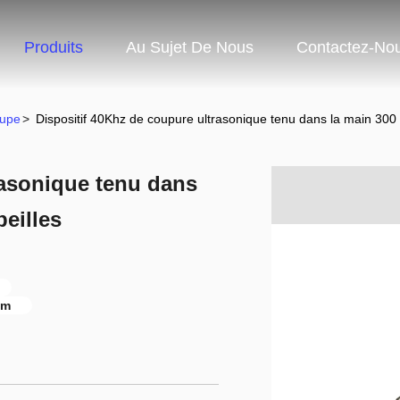
Produits
Au Sujet De Nous
Contactez-No
oupe
>
Dispositif 40Khz de coupure ultrasonique tenu dans la main 300 w
rasonique tenu dans
beilles
mm