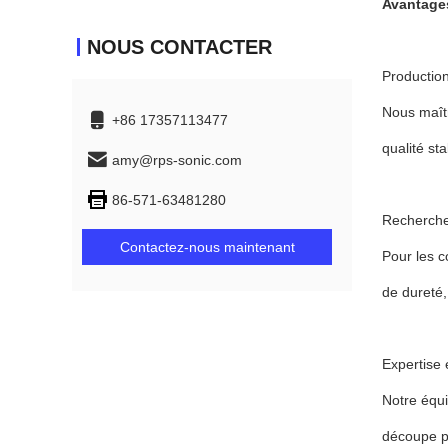
Avantage
NOUS CONTACTER
Production
Nous maîtr
+86 17357113477
qualité sta
amy@rps-sonic.com
86-571-63481280
Recherche
Contactez-nous maintenant
Pour les c
de dureté,
Expertise 
Notre équi
découpe pa