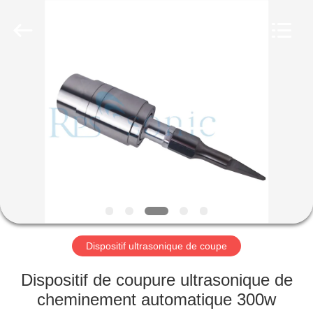
Hangzhou
Powersonic
Equipment
Co.,
Ltd..
All
Rights
Reserved.
MAISON
PRODUITS
AU
SUJET
DE
NOUS
Dispositif ultrasonique de coupe
VISITE
Dispositif de coupure ultrasonique de
D'USINE
cheminement automatique 300w