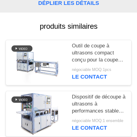
SITE
DÉPLIER LES DÉTAILS
POLITIQUE
produits similaires
DE
CONFIDENTIALITÉ
Outil de coupe à
ultrasons compact
conçu pour la coupe
sans couture de tissus
négociable MOQ:1pcs
synthétiques, de
LE CONTACT
matériaux non tissés et
de feuilles de
caoutchouc
Dispositif de découpe à
ultrasons à
performances stables
pour la découpe de
négociable MOQ:1 ensemble
gâteaux, doté d'une
LE CONTACT
lame large et d'une