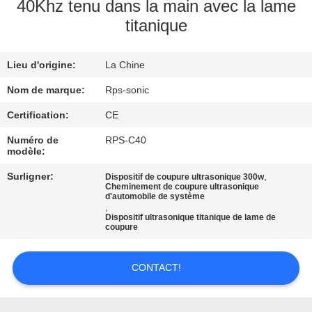
40Khz tenu dans la main avec la lame
titanique
CONTRÔLE
DE
Lieu d'origine:
La Chine
QUALITÉ
Nom de marque:
Rps-sonic
CONTACTEZ-
Certification:
CE
NOUS
Numéro de
RPS-C40
modèle:
Surligner:
,
Dispositif de coupure ultrasonique 300w
NOUVELLES
Cheminement de coupure ultrasonique
d'automobile de système
,
Dispositif ultrasonique titanique de lame de
CAS
coupure
PLAN
CONTACT!
DU