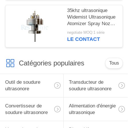
utilisation facile pour la
boulangerie et la
35khz ultrasonique
restauration
Widemist Ultrasonique
Atomizer Spray Nozzle
pour la fabrication de
negotiate MOQ:1 série
piles à combustible
LE CONTACT
Catégories populaires
Tous
Outil de soudure
Transducteur de
ultrasonore
soudure ultrasonore
Convertisseur de
Alimentation d'énergie
soudure ultrasonore
ultrasonique