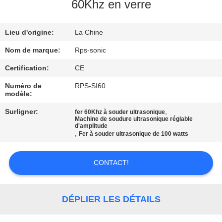
60Khz en verre
CONTRÔLE
Lieu d'origine:
La Chine
DE
QUALITÉ
Nom de marque:
Rps-sonic
Certification:
CE
CONTACTEZ-
Numéro de
RPS-SI60
modèle:
NOUS
Surligner:
,
fer 60Khz à souder ultrasonique
Machine de soudure ultrasonique réglable
d'amplitude
NOUVELLES
,
Fer à souder ultrasonique de 100 watts
CAS
CONTACT!
PLAN
DÉPLIER LES DÉTAILS
DU