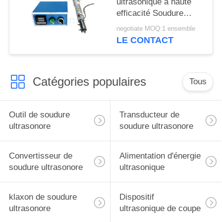
ultrasonique à haute
efficacité Soudure
ultrasonique du verre
negotiate MOQ:1 ensemble
pour l'industrie de la
LE CONTACT
construction
Catégories populaires
Tous
Outil de soudure
Transducteur de
ultrasonore
soudure ultrasonore
Convertisseur de
Alimentation d'énergie
soudure ultrasonore
ultrasonique
klaxon de soudure
Dispositif
ultrasonore
ultrasonique de coupe