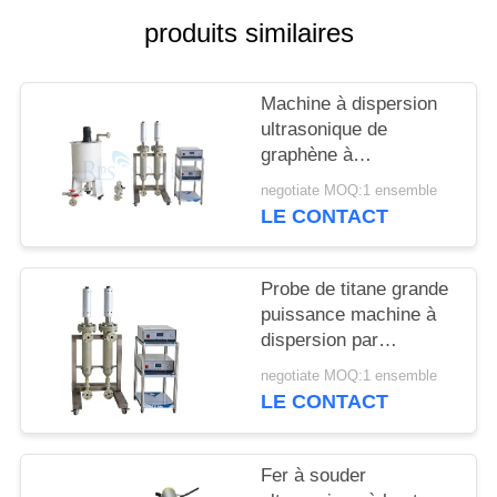
SITE
produits similaires
POLITIQUE
Machine à dispersion
DE
ultrasonique de
CONFIDENTIALITÉ
graphène à
fonctionnement continu
negotiate MOQ:1 ensemble
LE CONTACT
Probe de titane grande
puissance machine à
dispersion par
ultrasons de noir de
negotiate MOQ:1 ensemble
carbone machine
LE CONTACT
homogénéisatrice par
ultrasons
Fer à souder