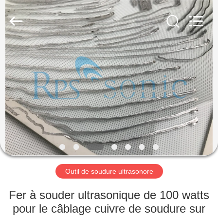
Hangzhou
Powersonic
Equipment
Co.,
Ltd..
All
Rights
Reserved.
MAISON
PRODUITS
AU
SUJET
DE
NOUS
Outil de soudure ultrasonore
VISITE
Fer à souder ultrasonique de 100 watts
D'USINE
pour le câblage cuivre de soudure sur