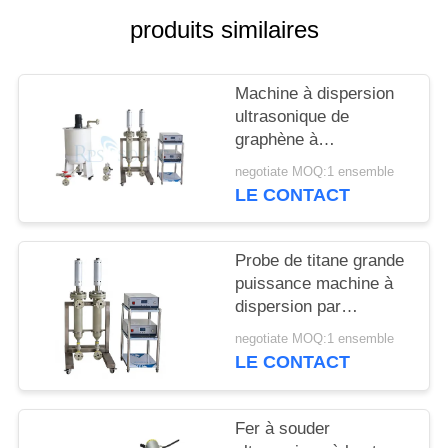
SITE
produits similaires
POLITIQUE
Machine à dispersion
DE
ultrasonique de
CONFIDENTIALITÉ
graphène à
fonctionnement continu
negotiate MOQ:1 ensemble
LE CONTACT
Probe de titane grande
puissance machine à
dispersion par
ultrasons de noir de
negotiate MOQ:1 ensemble
carbone machine
LE CONTACT
homogénéisatrice par
ultrasons
Fer à souder