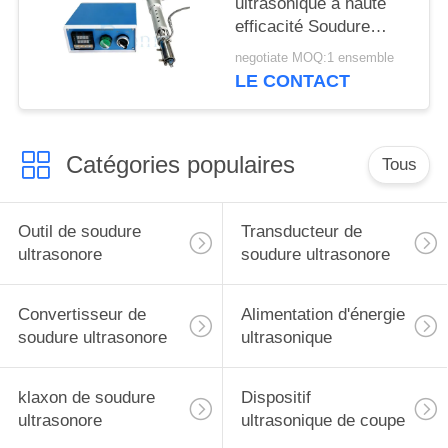
ultrasonique à haute
efficacité Soudure
ultrasonique du verre
negotiate MOQ:1 ensemble
pour l'industrie de la
LE CONTACT
construction
Catégories populaires
Tous
Outil de soudure
Transducteur de
ultrasonore
soudure ultrasonore
Convertisseur de
Alimentation d'énergie
soudure ultrasonore
ultrasonique
klaxon de soudure
Dispositif
ultrasonore
ultrasonique de coupe