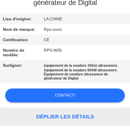
générateur de Digital
CONTRÔLE
Lieu d'origine:
LA CHINE
DE
QUALITÉ
Nom de marque:
Rps-sonic
Certification:
CE
CONTACTEZ-
Numéro de
RPS-W35
modèle:
NOUS
Surligner:
,
équipement de la soudure 35khz ultrasonore
,
équipement de la soudure 800W ultrasonore
Équipement de soudure ultrasonore de
NOUVELLES
générateur de Digital
CAS
CONTACT!
PLAN
DÉPLIER LES DÉTAILS
DU