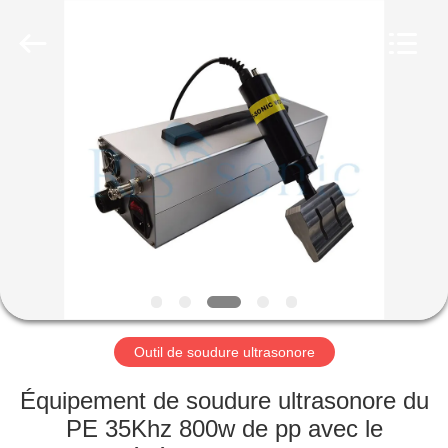
Hangzhou
Powersonic
Equipment
Co.,
Ltd..
All
Rights
Reserved.
MAISON
PRODUITS
AU
SUJET
DE
NOUS
Outil de soudure ultrasonore
VISITE
Équipement de soudure ultrasonore du
D'USINE
PE 35Khz 800w de pp avec le