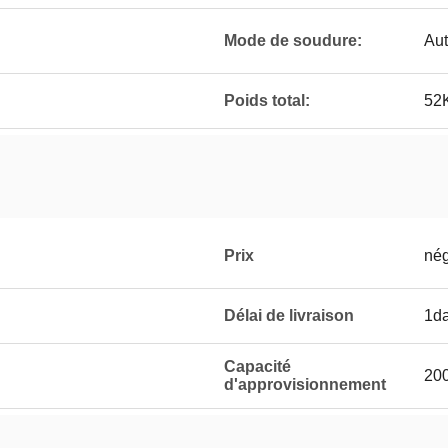
Mode de soudure:
Au
Poids total:
52
Prix
nég
Délai de livraison
1d
Capacité
20
d'approvisionnement