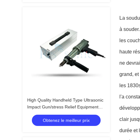
La soudur
à souder.
les couch
haute rés
ne devrai
grand, et
les 1830s
l'a const
High Quality Handheld Type Ultrasonic
Impact Gun/stress Relief Equipment
développé
Ultrasonic Impact Treatment
clair jus
Obtenez le meilleur prix
durée et 