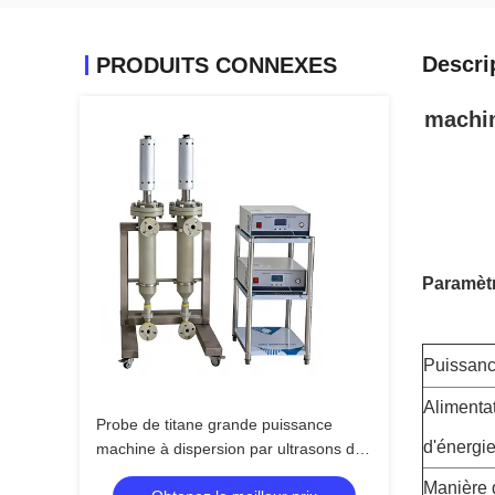
Descri
PRODUITS CONNEXES
machin
Paramèt
Puissan
Alimenta
Probe de titane grande puissance
d'énergi
machine à dispersion par ultrasons de
noir de carbone machine
Manière 