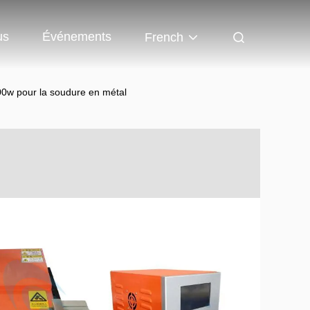
us
Événements
French
0w pour la soudure en métal