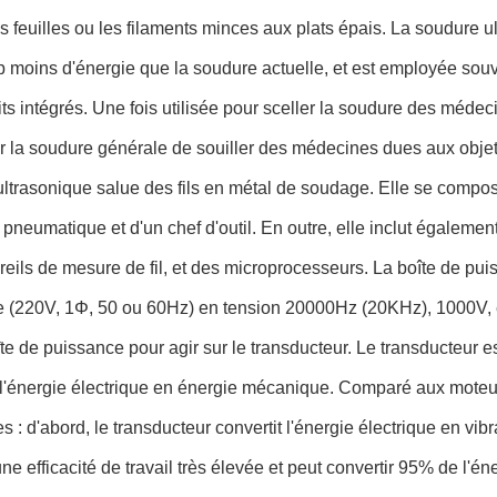
s feuilles ou les filaments minces aux plats épais. La soudure 
moins d'énergie que la soudure actuelle, et est employée souv
its intégrés. Une fois utilisée pour sceller la soudure des médec
la soudure générale de souiller des médecines dues aux objets 
ltrasonique salue des fils en métal de soudage. Elle se compos
 pneumatique et d'un chef d'outil. En outre, elle inclut égaleme
eils de mesure de fil, et des microprocesseurs. La boîte de puis
e (220V, 1Φ, 50 ou 60Hz) en tension 20000Hz (20KHz), 1000V, e
îte de puissance pour agir sur le transducteur. Le transducteur 
 l'énergie électrique en énergie mécanique. Comparé aux moteur
es : d'abord, le transducteur convertit l'énergie électrique en vibr
 une efficacité de travail très élevée et peut convertir 95% de l'én