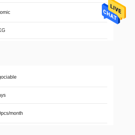
tomic
KG
ociable
ays
0pcs/month