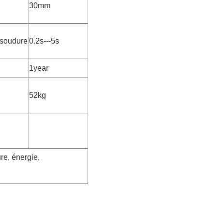
30mm
soudure
0.2s---5s
1year
52kg
re, énergie,