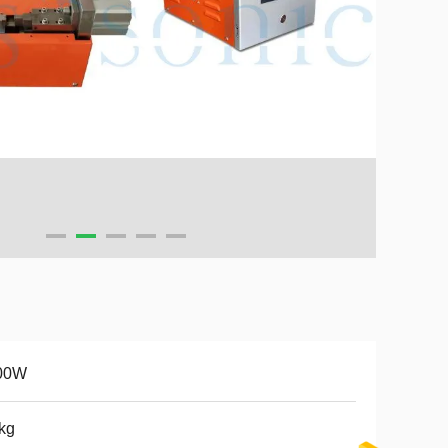
00W
kg