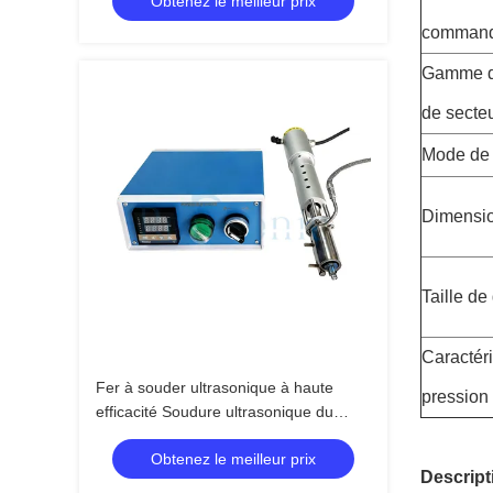
Obtenez le meilleur prix
homogénéisatrice par ultrasons
comman
Gamme d
de secte
Mode de
Dimensi
Taille de
Caractér
Fer à souder ultrasonique à haute
pression 
efficacité Soudure ultrasonique du
verre pour l'industrie de la construction
Obtenez le meilleur prix
Descript