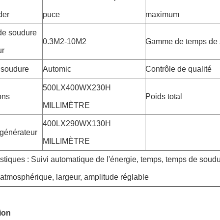
der
puce
maximum
e soudure
0.3M2-10M2
Gamme de temps de 
ur
 soudure
Automic
Contrôle de qualité
500LX400WX230H
ons
Poids total
MILLIMÈTRE
400LX290WX130H
 générateur
MILLIMÈTRE
istiques
:
Suivi automatique de l'énergie, temps, temps de soudu
atmosphérique, largeur, amplitude réglable
ion