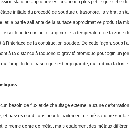
ession statique appliquée est beaucoup plus petite que celle d
l'étape initiale du procédé de soudure ultrasonore, la vibration t
e, et la partie saillante de la surface approximative produit la m
le secteur de contact et augmente la température de la zone d
t à l'interface de la construction soudée. De cette façon, sous l'
ent à la distance à laquelle la gravité atomique peut agir, un j
, ou l'amplitude ultrasonique est trop grande, qui réduira la for
istiques
aucun besoin de flux et de chauffage externe, aucune déformatio
e, et basses conditions pour le traitement de pré-soudure sur la
 le même genre de métal, mais également des métaux différents