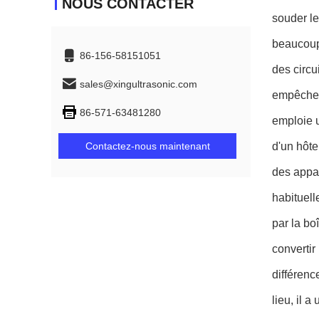
NOUS CONTACTER
souder le
beaucoup 
86-156-58151051
des circu
sales@xingultrasonic.com
empêcher 
86-571-63481280
emploie u
Contactez-nous maintenant
d'un hôte
des appar
habituell
par la bo
convertir
différenc
lieu, il a