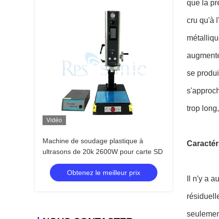
que la pr
cru qu'à 
métalliqu
augmente 
se produi
s'approch
trop long
Vidéo
Machine de soudage plastique à
Caractér
ultrasons de 20k 2600W pour carte SD
Obtenez le meilleur prix
Il n'y a 
résiduell
seulement