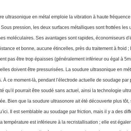
e ultrasonique en métal emploie la vibration à haute fréquence
 Sous pression, les deux surfaces métalliques sont frottées les 
es moléculaires. Ses avantages sont rapides, économiseurs d'én
istance et bonne, aucune étincelles, près du traitement à froid ;
ent pas être trop épaisses (généralement inférieur ou égal à 5mm
 elles doivent être pressurisées. La soudure ultrasonique en m
. À ce moment-là, pendant l'électrode actuelle de soudage par po
até qu'il pourrait être soudé sans actuel, ainsi la technologie ul
e. Bien que la soudure ultrasonore ait été découverte plus tôt,
qu'ici. Il est semblable au soudage par friction, mais il y a des 
la température est inférieure à la recristallisation ; elle est ég