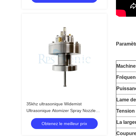
boulangerie et la restauration
Paramèt
Machine
Fréquenc
Puissan
Lame de
35khz ultrasonique Widemist
Ultrasonique Atomizer Spray Nozzle
Tension 
pour la fabrication de piles à
La large
Obtenez le meilleur prix
combustible
Coupure 