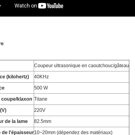
re
Coupeur ultrasonique en caoutchouc/gâteau
e (kilohertz)
40KHz
ce
500 W
 coupe/klaxon
Titane
(V)
220V
ur de la lame
82.5mm
de l'épaisseur
10~20mm (dépendez des matériaux)