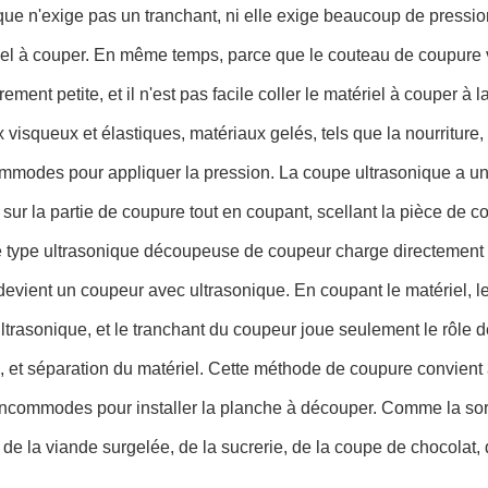
que n'exige pas un tranchant, ni elle exige beaucoup de pressio
el à couper. En même temps, parce que le couteau de coupure vib
rement petite, et il n'est pas facile coller le matériel à couper à
 visqueux et élastiques, matériaux gelés, tels que la nourriture,
mmodes pour appliquer la pression. La coupe ultrasonique a un au
 sur la partie de coupure tout en coupant, scellant la pièce de c
Le type ultrasonique découpeuse de coupeur charge directement l'
evient un coupeur avec ultrasonique. En coupant le matériel, le 
ltrasonique, et le tranchant du coupeur joue seulement le rôle d
, et séparation du matériel. Cette méthode de coupure convient
incommodes pour installer la planche à découper. Comme la sor
 de la viande surgelée, de la sucrerie, de la coupe de chocolat,