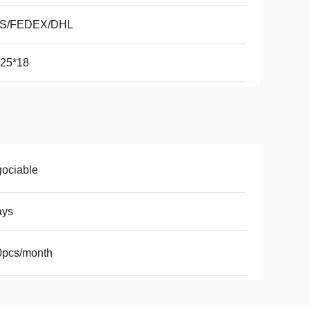
S/FEDEX/DHL
*25*18
ociable
ays
0pcs/month