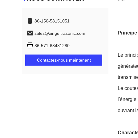
86-156-58151051
Principe
sales@xingultrasonic.com
86-571-63481280
Le princi
Contactez-nous maintenant
générateu
transmise
Le coutea
l'énergie
ouvrant l
Characte