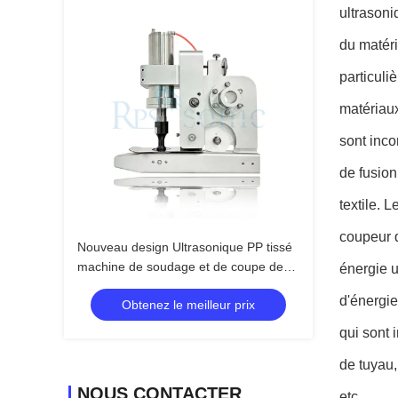
ultrasoni
du matéri
particuliè
matériaux
sont inco
de fusion
textile. 
coupeur d
Nouveau design Ultrasonique PP tissé
machine de soudage et de coupe de
énergie u
sac jumbo avec une corne de 20 mm
d'énergie
Obtenez le meilleur prix
qui sont 
de tuyau,
NOUS CONTACTER
etc.