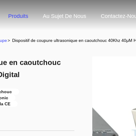
Produits
Au Sujet De Nous
Contactez-No
oupe
>
Dispositif de coupure ultrasonique en caoutchouc 40Khz 40μM H
que en caoutchouc
igital
tchouc
onic
la CE