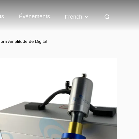
us
Événements
French
orn Amplitude de Digital