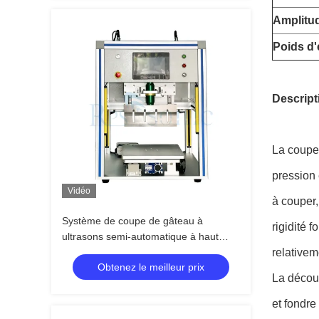
Amplitu
Poids d
Descript
La coupe 
pression 
Vidéo
à couper,
Système de coupe de gâteau à
rigidité f
ultrasons semi-automatique à haut
rendement couteau à ultrasons pour
relativem
Obtenez le meilleur prix
machine à pâtisserie
La découp
et fondre