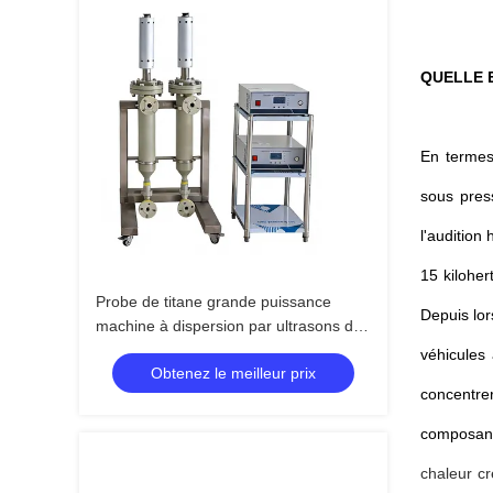
QUELLE 
En termes
sous pres
l'audition
15 kiloher
Probe de titane grande puissance
Depuis lor
machine à dispersion par ultrasons de
noir de carbone machine
véhicules
Obtenez le meilleur prix
homogénéisatrice par ultrasons
concentre
composan
chaleur cr