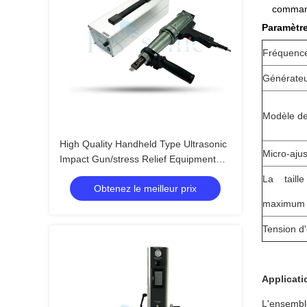
command
Paramètre
Fréquenc
Générate
Modèle d
High Quality Handheld Type Ultrasonic
Micro-aju
Impact Gun/stress Relief Equipment
Ultrasonic Impact Treatment
La tail
Obtenez le meilleur prix
maximum
Tension d
Applicati
L'ensemble