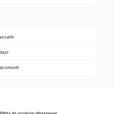
ociable
8days
0pcs/month
20khz de soudure ultrasonore