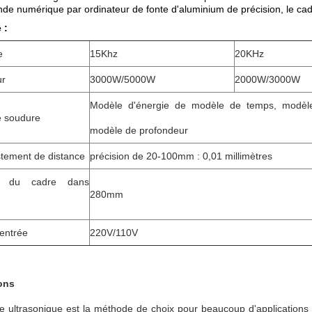
e numérique par ordinateur de fonte d'aluminium de précision, le cadre
 :
e
15Khz
20KHz
ur
3000W/5000W
2000W/3000W
Modèle d'énergie de modèle de temps, modèl
e soudure
modèle de profondeur
stement de distance
précision de 20-100mm : 0,01 millimètres
le du cadre dans
280mm
'entrée
220V/110V
ons
 ultrasonique est la méthode de choix pour beaucoup d'applications d