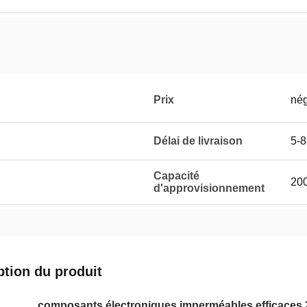
Prix
nég
Délai de livraison
5-
Capacité
20
d'approvisionnement
ption du produit
composants électroniques imperméables efficaces 