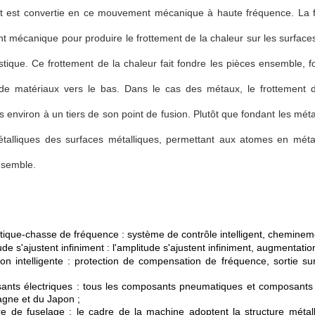
et est convertie en ce mouvement mécanique à haute fréquence. La
mécanique pour produire le frottement de la chaleur sur les surfaces
tique. Ce frottement de la chaleur fait fondre les pièces ensemble, fo
 de matériaux vers le bas. Dans le cas des métaux, le frottement 
s environ à un tiers de son point de fusion. Plutôt que fondant les méta
talliques des surfaces métalliques, permettant aux atomes en métal
semble.
ique-chasse de fréquence : système de contrôle intelligent, chemine
ude s'ajustent infiniment : l'amplitude s'ajustent infiniment, augmentati
ion intelligente : protection de compensation de fréquence, sortie 
nts électriques : tous les composants pneumatiques et composants é
agne et du Japon ;
re de fuselage : le cadre de la machine adoptent la structure métall