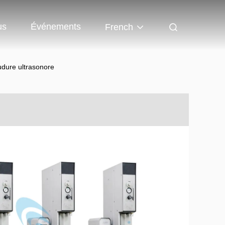
us
Événements
French
udure ultrasonore