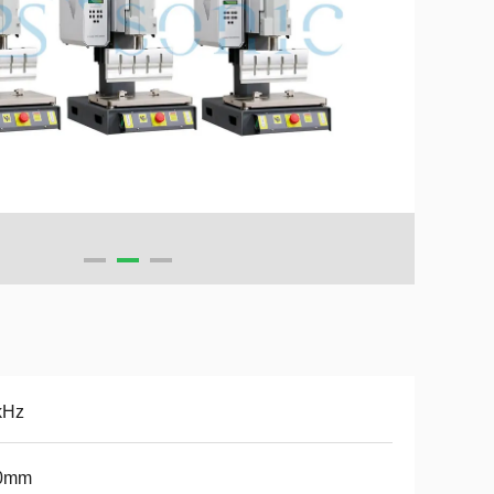
kHz
0mm