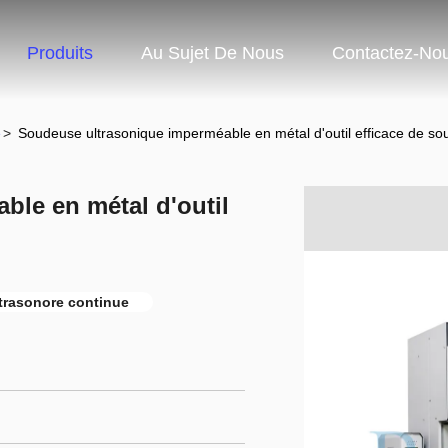
Produits
Au Sujet De Nous
Contactez-No
e
>
Soudeuse ultrasonique imperméable en métal d'outil efficace de so
le en métal d'outil
trasonore continue