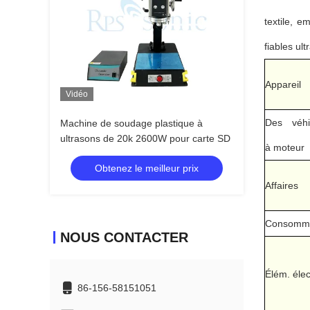
textile, 
fiables ul
Appareil
Vidéo
Des véhi
Machine de soudage plastique à
ultrasons de 20k 2600W pour carte SD
à moteur
Obtenez le meilleur prix
Affaires
Consomm
NOUS CONTACTER
Élém. élec
86-156-58151051