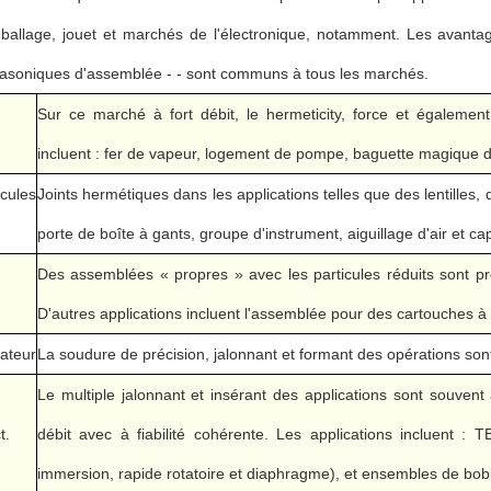
emballage, jouet et marchés de l'électronique, notamment. Les avanta
trasoniques d'assemblée - - sont communs à tous les marchés.
Sur ce marché à fort débit, le hermeticity, force et égalemen
incluent : fer de vapeur, logement de pompe, baguette magique d'a
cules
Joints hermétiques dans les applications telles que des lentilles, d
porte de boîte à gants, groupe d'instrument, aiguillage d'air et ca
Des assemblées « propres » avec les particules réduits sont pr
D'autres applications incluent l'assemblée pour des cartouches à 
ateur
La soudure de précision, jalonnant et formant des opérations so
Le multiple jalonnant et insérant des applications sont souvent
t.
débit avec à fiabilité cohérente. Les applications incluent : 
immersion, rapide rotatoire et diaphragme), et ensembles de bob