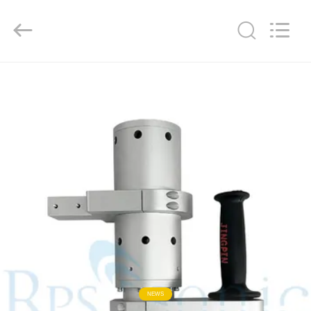
Hangzhou
Powersonic
Equipment
Co.,
Ltd..
All
Rights
Reserved.
MAISON
PRODUITS
AU
SUJET
DE
NOUS
VISITE
D'USINE
NEWS