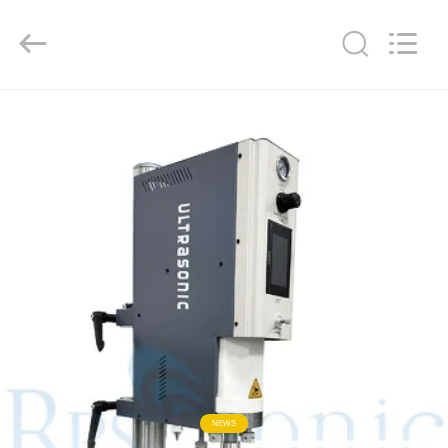
Hangzhou
Powersonic
Equipment
Co.,
Ltd..
All
Rights
Reserved.
MAISON
PRODUITS
AU
SUJET
DE
NOUS
VISITE
D'USINE
NEWS