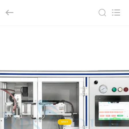
Hangzhou
Powersonic
Equipment
Co.,
Ltd..
All
Rights
Reserved.
MAISON
PRODUITS
AU
SUJET
DE
NOUS
VISITE
D'USINE
NEWS