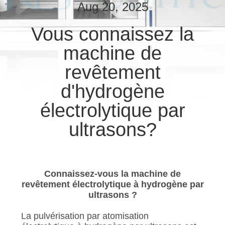
Aug 20, 2025
CONTRÔLE
Vous connaissez la
DE
machine de
QUALITÉ
revêtement
CONTACTEZ-
d'hydrogène
NOUS
électrolytique par
ultrasons?
NOUVELLES
CAS
Connaissez-vous la machine de
revêtement électrolytique à hydrogène par
PLAN
ultrasons ?
DU
La pulvérisation par atomisation