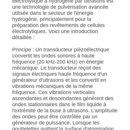
électrolytique à hydrogène par ultrasons est
SITE
une technologie de pulvérisation avancée
utilisée dans le secteur de l'énergie
hydrogène, principalement pour la
POLITIQUE
préparation des revêtements de cellules
DE
électrolytiques. Voici une introduction
détaillée :
CONFIDENTIALITÉ
Principe : Un transducteur piézoélectrique
convertit les ondes sonores à haute
fréquence (20 kHz-200 kHz) en énergie
mécanique. Le transducteur reçoit des
signaux électriques haute fréquence d'un
générateur d'ultrasons et les convertit en
vibrations mécaniques de la même
fréquence. Ces vibrations verticales
ascendantes et descendantes génèrent des
ondes stationnaires dans le film liquide à
l'extrémité de la buse à ultrasons. L'amplitude
des ondes peut être contrôlée par un
générateur de puissance. Lorsque les
gouttelettes quittent la surface d'atomisation