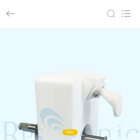
Hangzhou
Powersonic
Equipment
Co.,
Ltd..
All
Rights
Reserved.
MAISON
PRODUITS
AU
SUJET
DE
NOUS
VISITE
D'USINE
NEWS