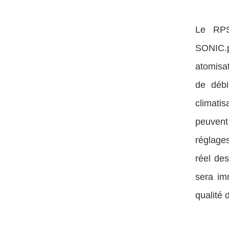
Le RPS
SONIC.p
atomisat
de débi
climati
peuvent 
réglages
réel des
sera im
qualité 