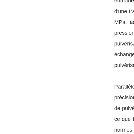
entraîné
d'une tr
MPa, ad
pressio
pulvéri
échange
pulvéris
Parallèl
précisio
de pulvé
ce que 
normes d