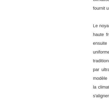
fournit 
Le noyau
haute f
ensuite 
uniform
traditi
par ult
modèle R
la clima
s'align