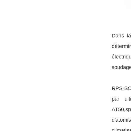
Dans la
détermi
électriq
soudage,
RPS-SON
par ul
AT50,sp
d'atomis
climatis