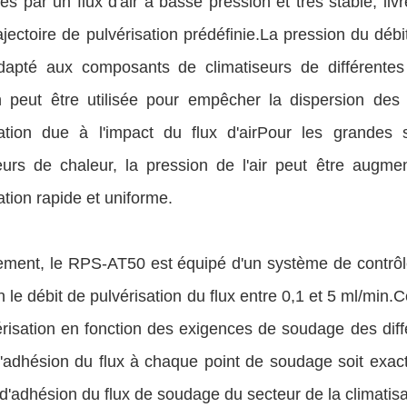
es par un flux d'air à basse pression et très stable, li
ajectoire de pulvérisation prédéfinie.La pression du débi
apté aux composants de climatiseurs de différentes t
n peut être utilisée pour empêcher la dispersion des g
sation due à l'impact du flux d'airPour les grandes
urs de chaleur, la pression de l'air peut être augm
ation rapide et uniforme.
ement, le RPS-AT50 est équipé d'un système de contrôle
n le débit de pulvérisation du flux entre 0,1 et 5 ml/min.
risation en fonction des exigences de soudage des diff
l'adhésion du flux à chaque point de soudage soit exac
'adhésion du flux de soudage du secteur de la climatisat