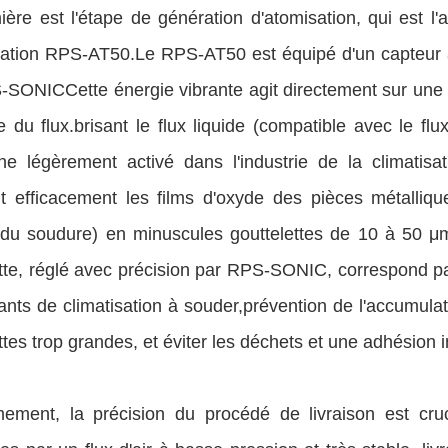
ère est l'étape de génération d'atomisation, qui est l
sation RPS-AT50.Le RPS-AT50 est équipé d'un capteur 
-SONICCette énergie vibrante agit directement sur une 
 du flux.brisant le flux liquide (compatible avec le fl
ne légèrement activé dans l'industrie de la climati
nt efficacement les films d'oxyde des pièces métalliqu
 du soudure) en minuscules gouttelettes de 10 à 50 μm
tte, réglé avec précision par RPS-SONIC, correspond pa
ts de climatisation à souder,prévention de l'accumulat
ttes trop grandes, et éviter les déchets et une adhésion i
ement, la précision du procédé de livraison est cruci