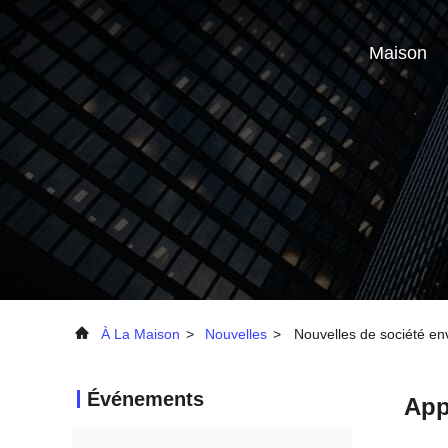
Maison
À La Maison
>
Nouvelles
>
Nouvelles de société envi
Événements
App