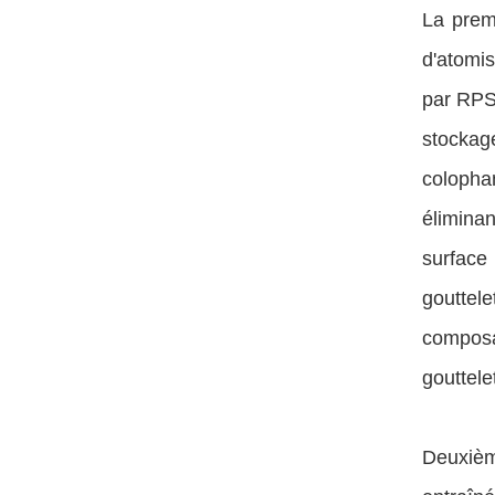
La premi
d'atomi
par RPS
stockage
colopha
élimina
surface
gouttele
composan
gouttele
Deuxièm